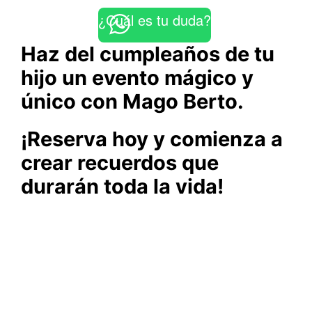
¿Cuál es tu duda?
Haz del cumpleaños de tu
hijo un evento mágico y
único con Mago Berto.
¡Reserva hoy y comienza a
crear recuerdos que
durarán toda la vida!
Berto Mago para cumpleaños en Vitoria y Álava
Berto Mago para cumpleaños en San
Sebastián y Guipúzcoa Berto Mago para
cumpleaños en Gipuzkoa Berto Mago para
cumpleaños en Pamplona y Navarra Berto
Mago para cumpleaños en Logroño y La Rioja