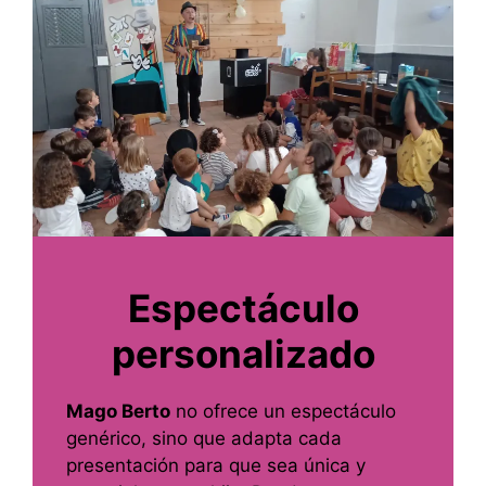
Espectáculo
personalizado
Mago Berto
no ofrece un espectáculo
genérico, sino que adapta cada
presentación para que sea única y